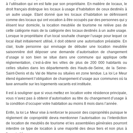
à l’utilisation qui en est faite par son propriétaire. En matière de locaux, le
droit français distingue les locaux à usage d’habitation de ceux destinés à
un autre usage. Etant donné que les locaux d’habitation se définissent
comme des locaux qui ont vocation à être occupés par des personnes qui y
élisent leur domicile, la location meublée de tourisme ne relève pas de
cette catégorie mais de la catégorie des locaux destinés à un autre usage.
Lorsque le propriétaire d’un local souhaite changer l’usage pour lequel ce
local était initialement utilisé, il doit obtenir une autorisation préalable. En
clair, toute personne qui envisage de débuter une location meublée
saisonnière doit déposer une demande d’autorisation de changement
d’usage si son bien se situe dans une commune qui applique cette
réglementation, c’est-à-dire les villes de plus de 200 000 habitants ou
celles situées dans les départements des Hauts-de-Seine, de la Seine-
Saint-Denis et du Val de Marne ou situées en zone tendue. La loi Le Meur
étend également l’obligation de changement d’usage aux communes où la
taxe annuelle sur les logements vacants est instituée.
Il est à souligner que si vous mettez en location votre résidence principale,
vous n’avez pas à obtenir d’autorisation au titre du changement d’usage à
la condition d’occuper votre habitation au moins 8 mois dans l’année.
Enfin, la loi Le Meur vise à renforcer le pouvoir des copropriétés puisque le
règlement de copropriété devra mentionner l’autorisation ou l’interdiction
de location de meublés de tourisme et les assemblées générales pourront
interdire ce type de location à une majorité des deux tiers et non plus à