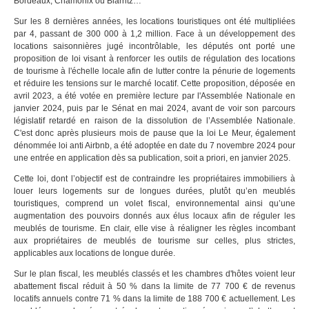
Bordeaux, Chamonix ou Biarritz…
Sur les 8 dernières années, les locations touristiques ont été multipliées
par 4, passant de 300 000 à 1,2 million. Face à un développement des
locations saisonnières jugé incontrôlable, les députés ont porté une
proposition de loi visant à renforcer les outils de régulation des locations
de tourisme à l'échelle locale afin de lutter contre la pénurie de logements
et réduire les tensions sur le marché locatif. Cette proposition, déposée en
avril 2023, a été votée en première lecture par l'Assemblée Nationale en
janvier 2024, puis par le Sénat en mai 2024, avant de voir son parcours
législatif retardé en raison de la dissolution de l’Assemblée Nationale.
C'est donc après plusieurs mois de pause que la loi Le Meur, également
dénommée loi anti Airbnb, a été adoptée en date du 7 novembre 2024 pour
une entrée en application dès sa publication, soit a priori, en janvier 2025.
Cette loi, dont l’objectif est de contraindre les propriétaires immobiliers à
louer leurs logements sur de longues durées, plutôt qu’en meublés
touristiques, comprend un volet fiscal, environnemental ainsi qu’une
augmentation des pouvoirs donnés aux élus locaux afin de réguler les
meublés de tourisme. En clair, elle vise à réaligner les règles incombant
aux propriétaires de meublés de tourisme sur celles, plus strictes,
applicables aux locations de longue durée.
Sur le plan fiscal, les meublés classés et les chambres d'hôtes voient leur
abattement fiscal réduit à 50 % dans la limite de 77 700 € de revenus
locatifs annuels contre 71 % dans la limite de 188 700 € actuellement. Les