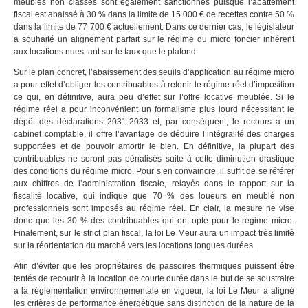
meublés non classés sont également sanctionnés puisque l’abattement
fiscal est abaissé à 30 % dans la limite de 15 000 € de recettes contre 50 %
dans la limite de 77 700 € actuellement. Dans ce dernier cas, le législateur
a souhaité un alignement parfait sur le régime du micro foncier inhérent
aux locations nues tant sur le taux que le plafond.
Sur le plan concret, l’abaissement des seuils d’application au régime micro
a pour effet d’obliger les contribuables à retenir le régime réel d’imposition
ce qui, en définitive, aura peu d’effet sur l’offre locative meublée. Si le
régime réel a pour inconvénient un formalisme plus lourd nécessitant le
dépôt des déclarations 2031-2033 et, par conséquent, le recours à un
cabinet comptable, il offre l’avantage de déduire l’intégralité des charges
supportées et de pouvoir amortir le bien. En définitive, la plupart des
contribuables ne seront pas pénalisés suite à cette diminution drastique
des conditions du régime micro. Pour s’en convaincre, il suffit de se référer
aux chiffres de l’administration fiscale, relayés dans le rapport sur la
fiscalité locative, qui indique que 70 % des loueurs en meublé non
professionnels sont imposés au régime réel. En clair, la mesure ne vise
donc que les 30 % des contribuables qui ont opté pour le régime micro.
Finalement, sur le strict plan fiscal, la loi Le Meur aura un impact très limité
sur la réorientation du marché vers les locations longues durées.
Afin d’éviter que les propriétaires de passoires thermiques puissent être
tentés de recourir à la location de courte durée dans le but de se soustraire
à la réglementation environnementale en vigueur, la loi Le Meur a aligné
les critères de performance énergétique sans distinction de la nature de la