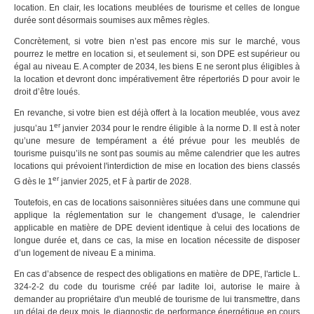
location. En clair, les locations meublées de tourisme et celles de longue
durée sont désormais soumises aux mêmes règles.
Concrètement, si votre bien n’est pas encore mis sur le marché, vous
pourrez le mettre en location si, et seulement si, son DPE est supérieur ou
égal au niveau E. A compter de 2034, les biens E ne seront plus éligibles à
la location et devront donc impérativement être répertoriés D pour avoir le
droit d’être loués.
En revanche, si votre bien est déjà offert à la location meublée, vous avez
er
jusqu’au 1
janvier 2034 pour le rendre éligible à la norme D. Il est à noter
qu’une mesure de tempérament a été prévue pour les meublés de
tourisme puisqu’ils ne sont pas soumis au même calendrier que les autres
locations qui prévoient l'interdiction de mise en location des biens classés
er
G dès le 1
janvier 2025, et F à partir de 2028.
Toutefois, en cas de locations saisonnières situées dans une commune qui
applique la réglementation sur le changement d'usage, le calendrier
applicable en matière de DPE devient identique à celui des locations de
longue durée et, dans ce cas, la mise en location nécessite de disposer
d’un logement de niveau E a minima.
En cas d’absence de respect des obligations en matière de DPE, l'article L.
324-2-2 du code du tourisme créé par ladite loi, autorise le maire à
demander au propriétaire d'un meublé de tourisme de lui transmettre, dans
un délai de deux mois, le diagnostic de performance énergétique en cours