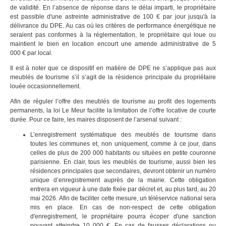
de validité. En l’absence de réponse dans le délai imparti, le propriétaire
est passible d'une astreinte administrative de 100 € par jour jusqu'à la
délivrance du DPE. Au cas où les critères de performance énergétique ne
seraient pas conformes à la réglementation, le propriétaire qui loue ou
maintient le bien en location encourt une amende administrative de 5
000 € par local.
Il est à noter que ce dispositif en matière de DPE ne s’applique pas aux
meublés de tourisme s’il s’agit de la résidence principale du propriétaire
louée occasionnellement.
Afin de réguler l’offre des meublés de tourisme au profit des logements
permanents, la loi Le Meur facilite la limitation de l’offre locative de courte
durée. Pour ce faire, les maires disposent de l’arsenal suivant :
L’enregistrement systématique des meublés de tourisme dans
toutes les communes et, non uniquement, comme à ce jour, dans
celles de plus de 200 000 habitants ou situées en petite couronne
parisienne. En clair, tous les meublés de tourisme, aussi bien les
résidences principales que secondaires, devront obtenir un numéro
unique d’enregistrement auprès de la mairie. Cette obligation
entrera en vigueur à une date fixée par décret et, au plus tard, au 20
mai 2026. Afin de faciliter cette mesure, un téléservice national sera
mis en place. En cas de non-respect de cette obligation
d'enregistrement, le propriétaire pourra écoper d'une sanction
pouvant atteindre 10 000 €. En cas de fausses déclarations ou