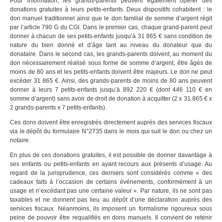
Pour information, les grands-parents peuvent également opérer des
donations gratuites à leurs petits-enfants. Deux dispositifs cohabitent : le
don manuel traditionnel ainsi que le don familial de somme d’argent régit
par l’article 790 G du CGI. Dans le premier cas, chaque grand-parent peut
donner à chacun de ses petits-enfants jusqu’à 31 865 € sans condition de
nature du bien donné et d’âge tant au niveau du donateur que du
donataire. Dans le second cas, les grands-parents doivent, au moment du
don nécessairement réalisé sous forme de somme d’argent, être âgés de
moins de 80 ans et les petits-enfants doivent être majeurs. Le don ne peut
excéder 31 865 €. Ainsi, des grands-parents de moins de 80 ans peuvent
donner à leurs 7 petits-enfants jusqu’à 892 220 € (dont 446 110 € en
somme d’argent) sans avoir de droit de donation à acquitter (2 x 31 865 € x
2 grands-parents x 7 petits-enfants).
Ces dons doivent être enregistrés directement auprès des services fiscaux
via le dépôt du formulaire N°2735 dans le mois qui suit le don ou chez un
notaire.
En plus de ces donations gratuites, il est possible de donner davantage à
ses enfants ou petits-enfants en ayant recours aux présents d’usage. Au
regard de la jurisprudence, ces derniers sont considérés comme « des
cadeaux faits à l’occasion de certains événements, conformément à un
usage et n’excédant pas une certaine valeur ». Par nature, ils ne sont pas
taxables et ne donnent pas lieu au dépôt d’une déclaration auprès des
services fiscaux. Néanmoins, ils imposent un formalisme rigoureux sous
peine de pouvoir être requalifiés en dons manuels. Il convient de retenir