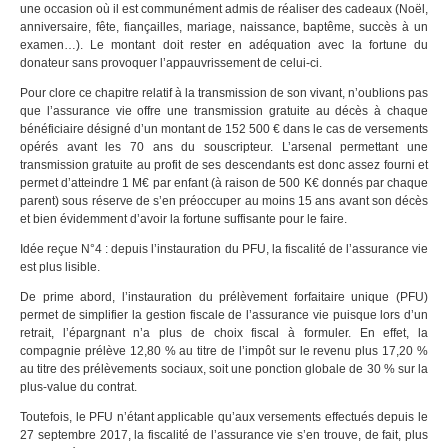
une occasion où il est communément admis de réaliser des cadeaux (Noël,
anniversaire, fête, fiançailles, mariage, naissance, baptême, succès à un
examen…). Le montant doit rester en adéquation avec la fortune du
donateur sans provoquer l’appauvrissement de celui-ci.
Pour clore ce chapitre relatif à la transmission de son vivant, n’oublions pas
que l’assurance vie offre une transmission gratuite au décès à chaque
bénéficiaire désigné d’un montant de 152 500 € dans le cas de versements
opérés avant les 70 ans du souscripteur. L’arsenal permettant une
transmission gratuite au profit de ses descendants est donc assez fourni et
permet d’atteindre 1 M€ par enfant (à raison de 500 K€ donnés par chaque
parent) sous réserve de s’en préoccuper au moins 15 ans avant son décès
et bien évidemment d’avoir la fortune suffisante pour le faire.
Idée reçue N°4 : depuis l’instauration du PFU, la fiscalité de l’assurance vie
est plus lisible.
De prime abord, l’instauration du prélèvement forfaitaire unique (PFU)
permet de simplifier la gestion fiscale de l’assurance vie puisque lors d’un
retrait, l’épargnant n’a plus de choix fiscal à formuler. En effet, la
compagnie prélève 12,80 % au titre de l’impôt sur le revenu plus 17,20 %
au titre des prélèvements sociaux, soit une ponction globale de 30 % sur la
plus-value du contrat.
Toutefois, le PFU n’étant applicable qu’aux versements effectués depuis le
27 septembre 2017, la fiscalité de l’assurance vie s’en trouve, de fait, plus