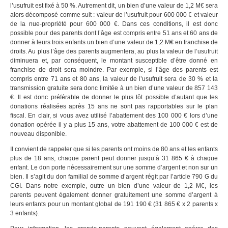
l’usufruit est fixé à 50 %. Autrement dit, un bien d’une valeur de 1,2 M€ sera
alors décomposé comme suit : valeur de l’usufruit pour 600 000 € et valeur
de la nue-propriété pour 600 000 €. Dans ces conditions, il est donc
possible pour des parents dont l’âge est compris entre 51 ans et 60 ans de
donner à leurs trois enfants un bien d’une valeur de 1,2 M€ en franchise de
droits. Au plus l’âge des parents augmentera, au plus la valeur de l’usufruit
diminuera et, par conséquent, le montant susceptible d’être donné en
franchise de droit sera moindre. Par exemple, si l’âge des parents est
compris entre 71 ans et 80 ans, la valeur de l’usufruit sera de 30 % et la
transmission gratuite sera donc limitée à un bien d’une valeur de 857 143
€. Il est donc préférable de donner le plus tôt possible d’autant que les
donations réalisées après 15 ans ne sont pas rapportables sur le plan
fiscal. En clair, si vous avez utilisé l’abattement des 100 000 € lors d’une
donation opérée il y a plus 15 ans, votre abattement de 100 000 € est de
nouveau disponible.
Il convient de rappeler que si les parents ont moins de 80 ans et les enfants
plus de 18 ans, chaque parent peut donner jusqu’à 31 865 € à chaque
enfant. Le don porte nécessairement sur une somme d’argent et non sur un
bien. Il s’agit du don familial de somme d’argent régit par l’article 790 G du
CGI. Dans notre exemple, outre un bien d’une valeur de 1,2 M€, les
parents peuvent également donner gratuitement une somme d’argent à
leurs enfants pour un montant global de 191 190 € (31 865 € x 2 parents x
3 enfants).