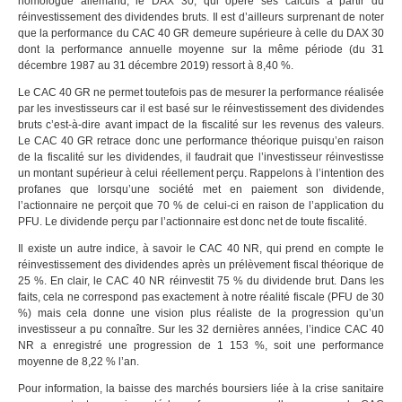
homologue allemand, le DAX 30, qui opère ses calculs à partir du
réinvestissement des dividendes bruts. Il est d’ailleurs surprenant de noter
que la performance du CAC 40 GR demeure supérieure à celle du DAX 30
dont la performance annuelle moyenne sur la même période (du 31
décembre 1987 au 31 décembre 2019) ressort à 8,40 %.
Le CAC 40 GR ne permet toutefois pas de mesurer la performance réalisée
par les investisseurs car il est basé sur le réinvestissement des dividendes
bruts c’est-à-dire avant impact de la fiscalité sur les revenus des valeurs.
Le CAC 40 GR retrace donc une performance théorique puisqu’en raison
de la fiscalité sur les dividendes, il faudrait que l’investisseur réinvestisse
un montant supérieur à celui réellement perçu. Rappelons à l’intention des
profanes que lorsqu’une société met en paiement son dividende,
l’actionnaire ne perçoit que 70 % de celui-ci en raison de l’application du
PFU. Le dividende perçu par l’actionnaire est donc net de toute fiscalité.
Il existe un autre indice, à savoir le CAC 40 NR, qui prend en compte le
réinvestissement des dividendes après un prélèvement fiscal théorique de
25 %. En clair, le CAC 40 NR réinvestit 75 % du dividende brut. Dans les
faits, cela ne correspond pas exactement à notre réalité fiscale (PFU de 30
%) mais cela donne une vision plus réaliste de la progression qu’un
investisseur a pu connaître. Sur les 32 dernières années, l’indice CAC 40
NR a enregistré une progression de 1 153 %, soit une performance
moyenne de 8,22 % l’an.
Pour information, la baisse des marchés boursiers liée à la crise sanitaire