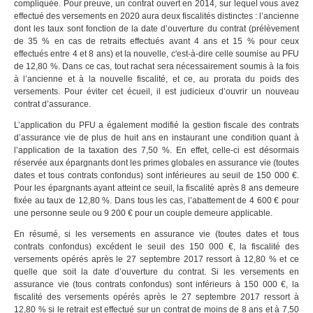
compliquée. Pour preuve, un contrat ouvert en 2014, sur lequel vous avez
effectué des versements en 2020 aura deux fiscalités distinctes : l’ancienne
dont les taux sont fonction de la date d’ouverture du contrat (prélèvement
de 35 % en cas de retraits effectués avant 4 ans et 15 % pour ceux
effectués entre 4 et 8 ans) et la nouvelle, c'est-à-dire celle soumise au PFU
de 12,80 %. Dans ce cas, tout rachat sera nécessairement soumis à la fois
à l’ancienne et à la nouvelle fiscalité, et ce, au prorata du poids des
versements. Pour éviter cet écueil, il est judicieux d’ouvrir un nouveau
contrat d’assurance.
L’application du PFU a également modifié la gestion fiscale des contrats
d’assurance vie de plus de huit ans en instaurant une condition quant à
l’application de la taxation des 7,50 %. En effet, celle-ci est désormais
réservée aux épargnants dont les primes globales en assurance vie (toutes
dates et tous contrats confondus) sont inférieures au seuil de 150 000 €.
Pour les épargnants ayant atteint ce seuil, la fiscalité après 8 ans demeure
fixée au taux de 12,80 %. Dans tous les cas, l’abattement de 4 600 € pour
une personne seule ou 9 200 € pour un couple demeure applicable.
En résumé, si les versements en assurance vie (toutes dates et tous
contrats confondus) excédent le seuil des 150 000 €, la fiscalité des
versements opérés après le 27 septembre 2017 ressort à 12,80 % et ce
quelle que soit la date d’ouverture du contrat. Si les versements en
assurance vie (tous contrats confondus) sont inférieurs à 150 000 €, la
fiscalité des versements opérés après le 27 septembre 2017 ressort à
12,80 % si le retrait est effectué sur un contrat de moins de 8 ans et à 7,50