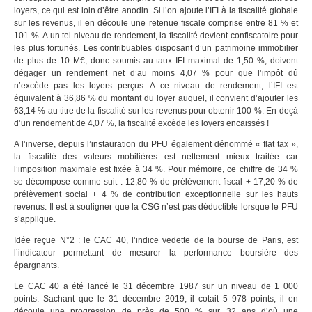
loyers, ce qui est loin d’être anodin. Si l’on ajoute l’IFI à la fiscalité globale
sur les revenus, il en découle une retenue fiscale comprise entre 81 % et
101 %. A un tel niveau de rendement, la fiscalité devient confiscatoire pour
les plus fortunés. Les contribuables disposant d’un patrimoine immobilier
de plus de 10 M€, donc soumis au taux IFI maximal de 1,50 %, doivent
dégager un rendement net d’au moins 4,07 % pour que l’impôt dû
n’excède pas les loyers perçus. A ce niveau de rendement, l’IFI est
équivalent à 36,86 % du montant du loyer auquel, il convient d’ajouter les
63,14 % au titre de la fiscalité sur les revenus pour obtenir 100 %. En-deçà
d’un rendement de 4,07 %, la fiscalité excède les loyers encaissés !
A l’inverse, depuis l’instauration du PFU également dénommé « flat tax »,
la fiscalité des valeurs mobilières est nettement mieux traitée car
l’imposition maximale est fixée à 34 %. Pour mémoire, ce chiffre de 34 %
se décompose comme suit : 12,80 % de prélèvement fiscal + 17,20 % de
prélèvement social + 4 % de contribution exceptionnelle sur les hauts
revenus. Il est à souligner que la CSG n’est pas déductible lorsque le PFU
s’applique.
Idée reçue N°2 : le CAC 40, l’indice vedette de la bourse de Paris, est
l’indicateur permettant de mesurer la performance boursière des
épargnants.
Le CAC 40 a été lancé le 31 décembre 1987 sur un niveau de 1 000
points. Sachant que le 31 décembre 2019, il cotait 5 978 points, il en
découle une progression de près de 500 % sur 32 ans d’où une