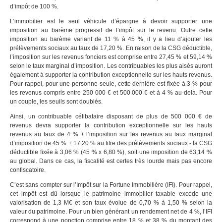
d’impôt de 100 %.
L’immobilier est le seul véhicule d’épargne à devoir supporter une
imposition au barème progressif de l’impôt sur le revenu. Outre cette
imposition au barème variant de 11 % à 45 %, il y a lieu d’ajouter les
prélèvements sociaux au taux de 17,20 %. En raison de la CSG déductible,
l’imposition sur les revenus fonciers est comprise entre 27,45 % et 59,14 %
selon le taux marginal d’imposition. Les contribuables les plus aisés auront
également à supporter la contribution exceptionnelle sur les hauts revenus.
Pour rappel, pour une personne seule, cette dernière est fixée à 3 % pour
les revenus compris entre 250 000 € et 500 000 € et à 4 % au-delà. Pour
un couple, les seuils sont doublés.
Ainsi, un contribuable célibataire disposant de plus de 500 000 € de
revenus devra supporter la contribution exceptionnelle sur les hauts
revenus au taux de 4 % + l’imposition sur les revenus au taux marginal
d’imposition de 45 % + 17,20 % au titre des prélèvements sociaux - la CSG
déductible fixée à 3,06 % (45 % x 6,80 %), soit une imposition de 63,14 %
au global. Dans ce cas, la fiscalité est certes très lourde mais pas encore
confiscatoire.
C’est sans compter sur l’Impôt sur la Fortune Immobilière (IFI). Pour rappel,
cet impôt est dû lorsque le patrimoine immobilier taxable excède une
valorisation de 1,3 M€ et son taux évolue de 0,70 % à 1,50 % selon la
valeur du patrimoine. Pour un bien générant un rendement net de 4 %, l’IFI
correspond à une ponction comprise entre 18 % et 38 % du montant des