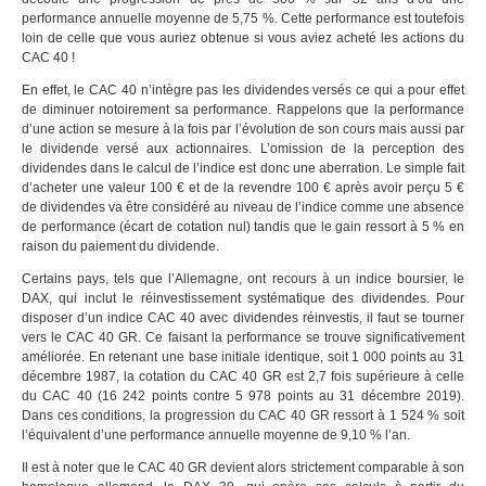
performance annuelle moyenne de 5,75 %. Cette performance est toutefois
loin de celle que vous auriez obtenue si vous aviez acheté les actions du
CAC 40 !
En effet, le CAC 40 n’intègre pas les dividendes versés ce qui a pour effet
de diminuer notoirement sa performance. Rappelons que la performance
d’une action se mesure à la fois par l’évolution de son cours mais aussi par
le dividende versé aux actionnaires. L’omission de la perception des
dividendes dans le calcul de l’indice est donc une aberration. Le simple fait
d’acheter une valeur 100 € et de la revendre 100 € après avoir perçu 5 €
de dividendes va être considéré au niveau de l’indice comme une absence
de performance (écart de cotation nul) tandis que le gain ressort à 5 % en
raison du paiement du dividende.
Certains pays, tels que l’Allemagne, ont recours à un indice boursier, le
DAX, qui inclut le réinvestissement systématique des dividendes. Pour
disposer d’un indice CAC 40 avec dividendes réinvestis, il faut se tourner
vers le CAC 40 GR. Ce faisant la performance se trouve significativement
améliorée. En retenant une base initiale identique, soit 1 000 points au 31
décembre 1987, la cotation du CAC 40 GR est 2,7 fois supérieure à celle
du CAC 40 (16 242 points contre 5 978 points au 31 décembre 2019).
Dans ces conditions, la progression du CAC 40 GR ressort à 1 524 % soit
l’équivalent d’une performance annuelle moyenne de 9,10 % l’an.
Il est à noter que le CAC 40 GR devient alors strictement comparable à son