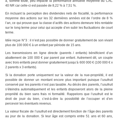
a, somme toute, peu impacté la performance annuelle moyenne du CAC
40 NR car celle-ci est passée de 8,22 % à 7,51 %.
En incluant la perception des dividendes nets de fiscalité, la performance
moyenne des actions sur les 32 dernières années est de l’ordre de 8 %
l’an, ce qui prouve que la classe d’actifs des actions demeure très rentable
sur le long terme pour celui qui accepte d’en subir les fluctuations de court
terme.
Idée reçue N°3 : il n’est pas possible de donner gratuitement de son vivant
plus de 100 000 € à un enfant par période de 15 ans.
Les transmissions en ligne directe (parents / enfants) bénéficient d’un
abattement de 100 000 € par parent par enfant. Autrement dit, un couple
avec trois enfants peut donner gratuitement jusqu’à 600 000 € (100 000 € x
2 parents x 3 enfants).
Si la donation porte uniquement sur la valeur de la nue-propriété, il est
possible de donner un montant encore plus important puisque l’usufruit
conservé par les parents n’est pas taxable. Au décès des parents, l’usufruit
s’éteindra automatiquement et les enfants disposeront alors de la pleine
propriété du bien sans frais ni formalité. Rappelons que l’usufruit est le
droit de jouir du bien, c’est-à-dire la possibilité de l’occuper et d’en
percevoir les éventuels revenus.
La valeur fiscale de l’usufruit est directement fonction de l’âge des parents
au jour de la donation. Si leur âge est compris entre 51 ans et 60 ans,